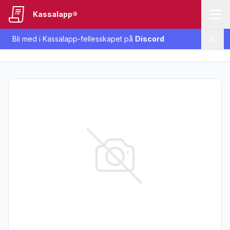
Kassalapp®
Bli med i Kassalapp-fellesskapet på
Discord
Lukk