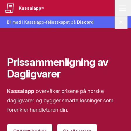
Kassalapp®
Bli med i Kassalapp-fellesskapet på
Discord
Lukk
Prissammenligning av
Dagligvarer
Kassalapp
overvåker prisene på norske
dagligvarer og bygger smarte løsninger som
forenkler handleturen din.