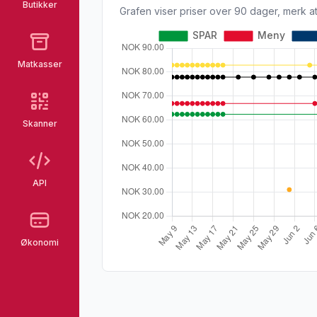
Butikker
Grafen viser priser over 90 dager, merk at
Matkasser
Skanner
API
Økonomi