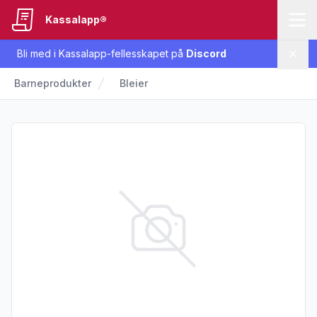
Kassalapp®
Bli med i Kassalapp-fellesskapet på
Discord
Lukk
Barneprodukter
Bleier