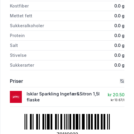
Kostfiber
0.0
g
Mettet fett
0.0
g
Sukkeralkoholer
0.0
g
Protein
0.0
g
Salt
0.0
g
Stivelse
0.0
g
Sukkerarter
0.0
g
Priser
Isklar Sparkling Ingefær&Sitron 1,5l
kr 20.50
flaske
kr 13.67/l