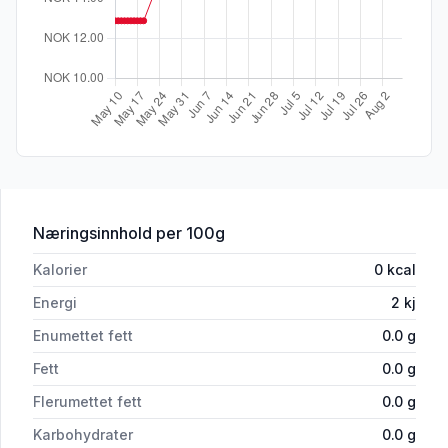
for 'Isklar Sparkling Ingefær&Sitron 1,5l
Næringsinnhold
per 100g
Kalorier
0
kcal
Energi
2
kj
Enumettet fett
0.0
g
Fett
0.0
g
Flerumettet fett
0.0
g
Karbohydrater
0.0
g