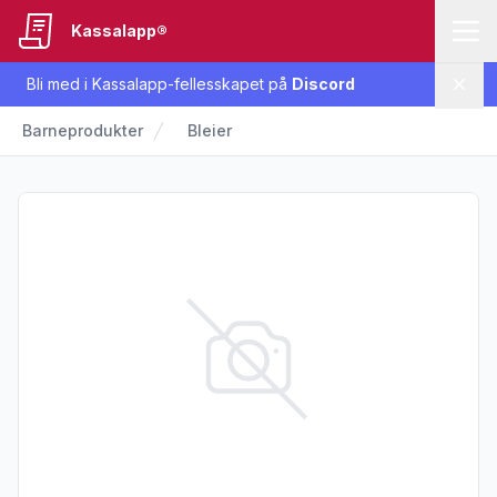
Kassalapp®
Bli med i Kassalapp-fellesskapet på
Discord
Lukk
Barneprodukter
Bleier