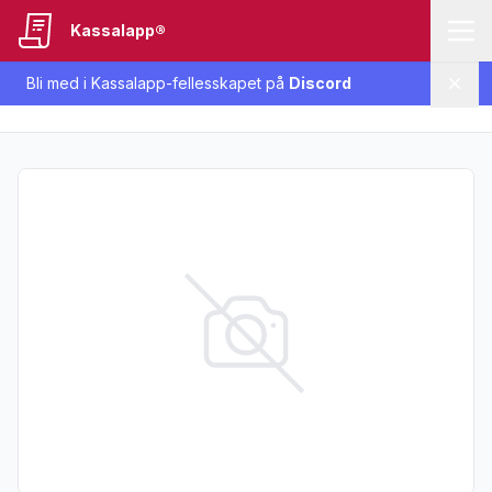
Kassalapp®
Bli med i Kassalapp-fellesskapet på
Discord
Lukk