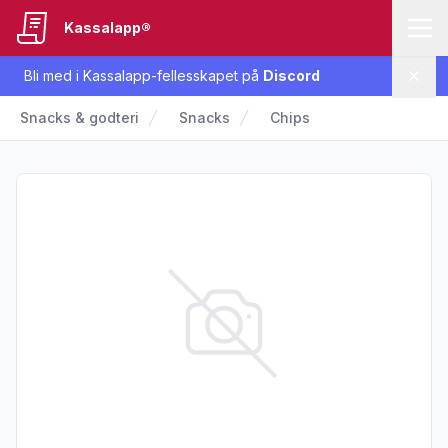
Kassalapp®
Bli med i Kassalapp-fellesskapet på
Discord
Lukk
Snacks & godteri
Snacks
Chips