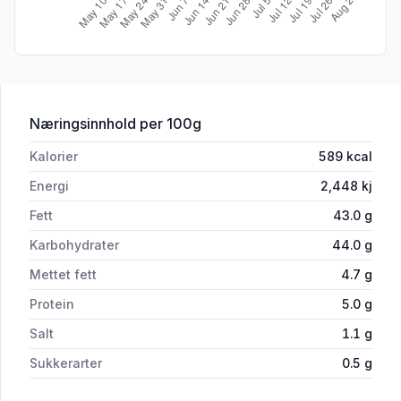
for 'Premium Potetchips Ibericosmak 1
Næringsinnhold
per 100g
Kalorier
589
kcal
Energi
2,448
kj
Fett
43.0
g
Karbohydrater
44.0
g
Mettet fett
4.7
g
Protein
5.0
g
Salt
1.1
g
Sukkerarter
0.5
g