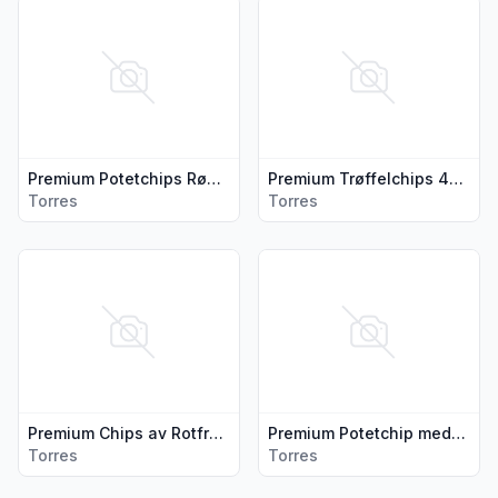
Vis flere detaljer for produktet "Premium Potetchips Røkt P
Vis flere detaljer for produk
Premium Potetchips Røkt Paprika150g Torres Spania
Premium Trøffelchips 40g Torres Spansk
Torres
Torres
Vis flere detaljer for produktet "Premium Chips av Rotfrukte
Vis flere detaljer for produkt
Premium Chips av Rotfrukte.r 90g Torres Spania
Premium Potetchip med Extra Virgin Olivenolje 150g Torres Spania
Torres
Torres