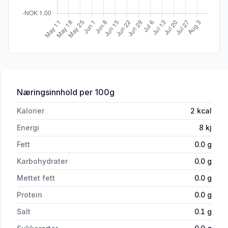
for 'Iste Vannmelon u/Sukker 0,5l flas
Næringsinnhold
per 100g
Kalorier
2
kcal
Energi
8
kj
Fett
0.0
g
Karbohydrater
0.0
g
Mettet fett
0.0
g
Protein
0.0
g
Salt
0.1
g