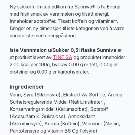
Produktbeskrivelse
Ny sukkerfri limited edition fra Sunniva® isTe Energi
med frisk smak av vannmelon og tilsatt energi.
Inneholder søtstoffer. Tilsatt koffein og vitaminer*.
Bringer en ny dimensjon til iste kategorien ved å være
eneste iste med energipåstand.
Iste Vannmelon u/Sukker 0,5l flaske Sunniva
er
et produkt levert av
TINE SA
og produktet inneholder
2.00 kcal per 100g, hvorav 0.00 g er fett, 0.00g er
proteiner og 0.00 g er karbohydrater.
Ingredienser
Vann, Syre (Sitronsyre), Ekstrakt Av Sort Te, Aroma,
Surhetsregulerende Middel (Natriumsitrater),
Konserveringsmiddel (Kaliumsorbat), Søtstoff
(Acesulfam K, Sukralose), Antioksidant
(Askorbinsyre), Aroma (Koffein), Vitaminer (Niacin,
Pantotensyre og Vitamin B6 Og Folsyre)