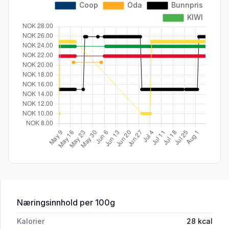
for 'Iste Lime 0,5l flaske Sunniva'
Næringsinnhold
per 100g
Kalorier
28
kcal