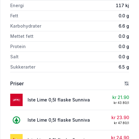
Energi
117
kj
Fett
0.0
g
Karbohydrater
6.6
g
Mettet fett
0.0
g
Protein
0.0
g
Salt
0.0
g
Sukkerarter
6.5
g
Priser
kr 21.90
Iste Lime 0,5l flaske Sunniva
kr 43.80/l
kr 23.90
Iste Lime 0,5l flaske Sunniva
kr 47.80/l
kr 24.90