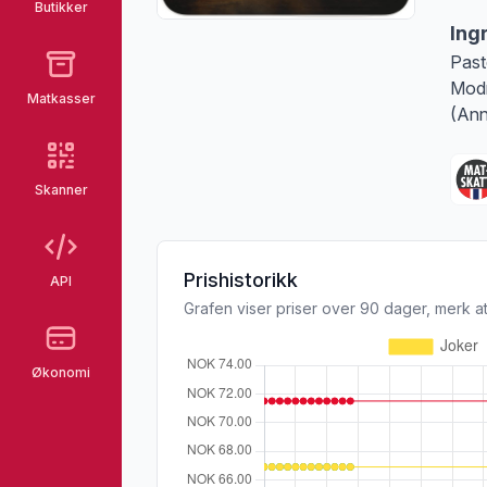
Butikker
Ing
Past
Modn
Matkasser
(Ann
Skanner
Prishistorikk
API
Grafen viser priser over 90 dager, merk at
Økonomi