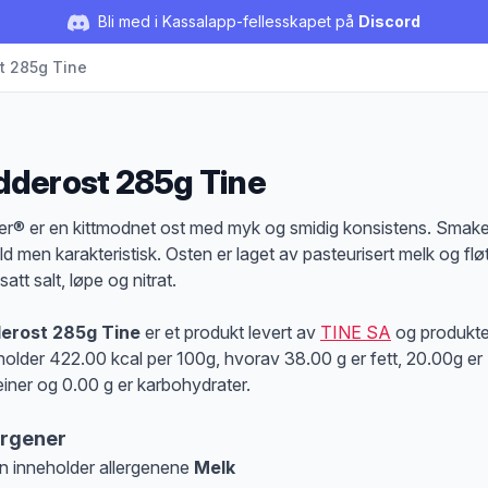
Bli med i Kassalapp-fellesskapet på
Discord
t 285g Tine
dderost 285g Tine
duktbeskrivelse
er® er en kittmodnet ost med myk og smidig konsistens. Smak
ild men karakteristisk. Osten er laget av pasteurisert melk og flø
lsatt salt, løpe og nitrat.
derost 285g Tine
er et produkt levert av
TINE SA
og produkte
holder 422.00 kcal per 100g, hvorav 38.00 g er fett, 20.00g er
einer og 0.00 g er karbohydrater.
ergener
n inneholder allergenene
Melk
at denne informasjonen er bare til informasjon, sjekk pakkningen og innholdsbesk