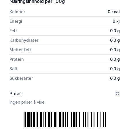
for 'Senseo Friele Medium Kopp 36put
Næringsinnhold
per 100g
Kalorier
0
kcal
Energi
0
kj
Fett
0.0
g
Karbohydrater
0.0
g
Mettet fett
0.0
g
Protein
0.0
g
Salt
0.0
g
Sukkerarter
0.0
g
Priser
Ingen priser å vise