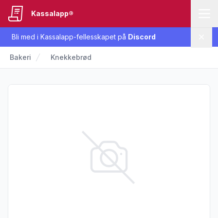
Kassalapp®
Bli med i Kassalapp-fellesskapet på
Discord
Lukk
Bakeri
Knekkebrød