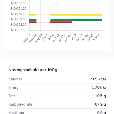
for 'Wasa Sesam & Havsalt Glutenfri'
Næringsinnhold
per 100g
Kalorier
405
kcal
Energi
1,703
kj
Fett
10.5
g
Karbohydrater
67.9
g
Kostfiber
9.0
g