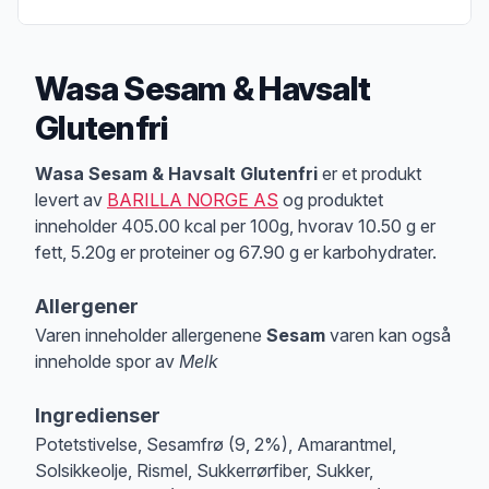
Wasa Sesam & Havsalt
Glutenfri
Produktbeskrivelse
Wasa Sesam & Havsalt Glutenfri
er et produkt
levert av
BARILLA NORGE AS
og produktet
inneholder 405.00 kcal per 100g, hvorav 10.50 g er
fett, 5.20g er proteiner og 67.90 g er karbohydrater.
Allergener
Varen inneholder allergenene
Sesam
varen kan også
inneholde spor av
Melk
Merk
at denne informasjonen er bare til informasjon, sjekk pakkningen og 
Ingredienser
Potetstivelse, Sesamfrø (9, 2%), Amarantmel,
Solsikkeolje, Rismel, Sukkerrørfiber, Sukker,