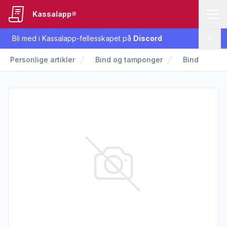
Kassalapp®
Bli med i Kassalapp-fellesskapet på
Discord
Lukk
Personlige artikler
Bind og tamponger
Bind