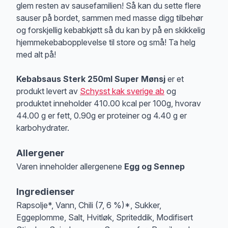
glem resten av sausefamilien! Så kan du sette flere
sauser på bordet, sammen med masse digg tilbehør
og forskjellig kebabkjøtt så du kan by på en skikkelig
hjemmekebabopplevelse til store og små! Ta helg
med alt på!
Kebabsaus Sterk 250ml Super Mønsj
er et
produkt levert av
Schysst kak sverige ab
og
produktet inneholder 410.00 kcal per 100g, hvorav
44.00 g er fett, 0.90g er proteiner og 4.40 g er
karbohydrater.
Allergener
Varen inneholder allergenene
Egg og Sennep
Merk
at denne informasjonen er bare til informasjon, sjekk pakkningen og 
Ingredienser
Rapsolje*, Vann, Chili (7, 6 %)*, Sukker,
Eggeplomme, Salt, Hvitløk, Spriteddik, Modifisert