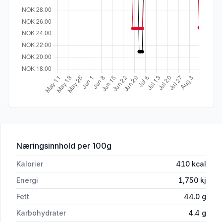
for 'Kebabsaus Sterk 250ml Super Møn
Næringsinnhold
per 100g
Kalorier
410
kcal
Energi
1,750
kj
Fett
44.0
g
Karbohydrater
4.4
g