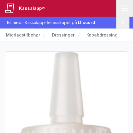
Kassalapp®
Bli med i Kassalapp-fellesskapet på
Discord
Lukk
Middagstilbehør
Dressinger
Kebabdressing