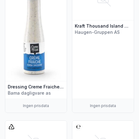
Kraft Thousand Island Dressing 235g
Haugen-Gruppen AS
Dressing Creme Fraiche 160ml Grønn&Frisk
Bama dagligvare as
Ingen prisdata
Ingen prisdata
Vis flere detaljer for produktet "Idun Honey Mustard 267g"
Vis flere detaljer for produkt