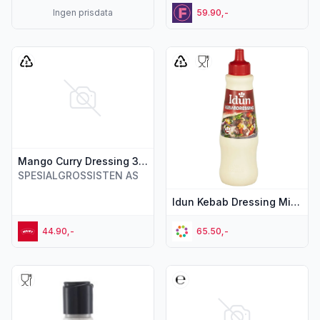
Ingen prisdata
59.90,-
Vis flere detaljer for produktet "Mango Curry Dressing 345m
Vis flere detaljer for produkt
Mango Curry Dressing 345ml Gorines
SPESIALGROSSISTEN AS
Idun Kebab Dressing Mild 825g
44.90,-
65.50,-
Vis flere detaljer for produktet "Dressing Creme Fraiche 16
Vis flere detaljer for produkt