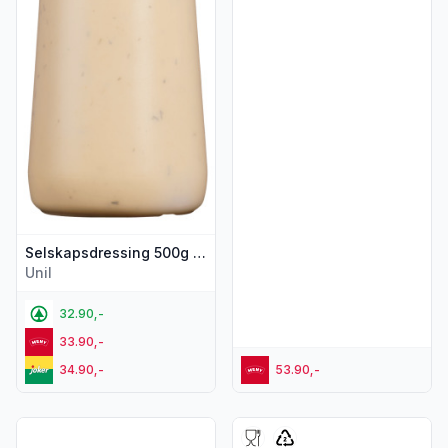
Selskapsdressing 500g Fader Martin
Unil
32.90,-
33.90,-
34.90,-
53.90,-
Vis flere detaljer for produktet "Bjerke Aiolisaus 200g"
Vis flere detaljer for produk