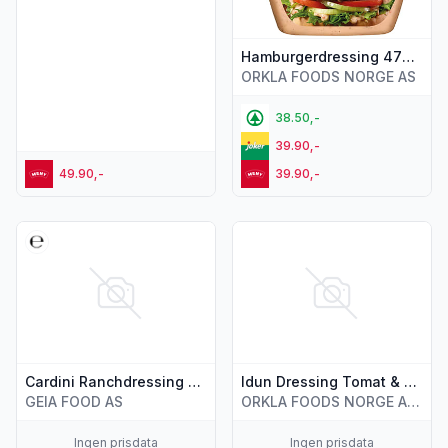
Hamburgerdressing 470g Idun
ORKLA FOODS NORGE AS
38.50,-
39.90,-
49.90,-
39.90,-
Vis flere detaljer for produktet "Cardini Ranchdressing m/Ita
Vis flere detaljer for produk
Cardini Ranchdressing m/Italiensk Ost 350ml
Idun Dressing Tomat & Basilikum Max 3% 254g
GEIA FOOD AS
ORKLA FOODS NORGE AS (STABBURET)
Ingen prisdata
Ingen prisdata