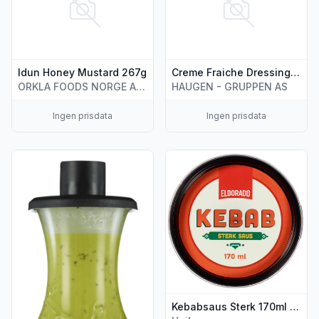
Idun Honey Mustard 267g
Creme Fraiche Dressing 235ml Kraft
ORKLA FOODS NORGE AS (STABBURET)
HAUGEN - GRUPPEN AS
Ingen prisdata
Ingen prisdata
Vis flere detaljer for produktet "Vinaigrette Pesto 300ml Dr
Vis flere detaljer for produk
Kebabsaus Sterk 170ml Eldorado