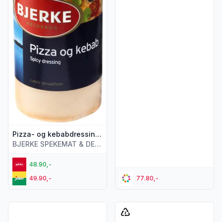
Pizza- og kebabdressing Spicy, 450 ml
BJERKE SPEKEMAT & DELIKATESSE AS
48.90,-
49.90,-
77.80,-
Vis flere detaljer for produktet "Dressing Thousand Island 
Vis flere detaljer for produk