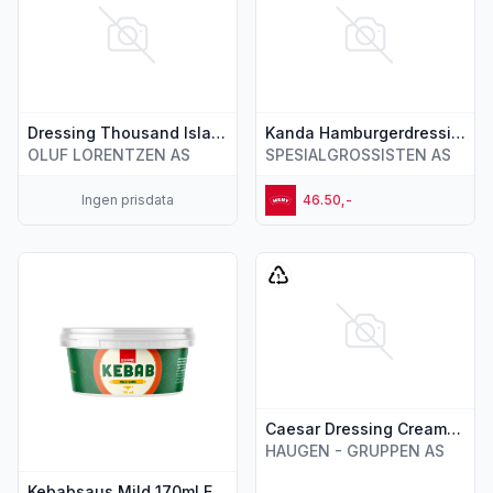
Dressing Thousand Island 473ml Sticky Fingers
Kanda Hamburgerdressing 300ml
OLUF LORENTZEN AS
SPESIALGROSSISTEN AS
Ingen prisdata
46.50,-
Vis flere detaljer for produktet "Kebabsaus Mild 170ml Eldo
Vis flere detaljer for produk
Caesar Dressing Creamy 267ml Kens
HAUGEN - GRUPPEN AS
Kebabsaus Mild 170ml Eldorado