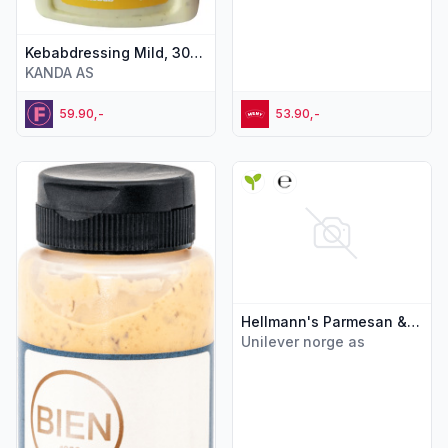
Kebabdressing Mild, 300 ml
KANDA AS
59.90,-
53.90,-
Vis flere detaljer for produktet "Burgerdressing 250g Bien"
Vis flere detaljer for produkt
Hellmann's Parmesan & Garlic 250ml
Unilever norge as