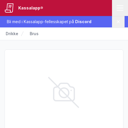
Kassalapp®
Bli med i Kassalapp-fellesskapet på
Discord
Lukk
Drikke
Brus