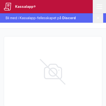
Kassalapp®
Bli med i Kassalapp-fellesskapet på
Discord
Lukk