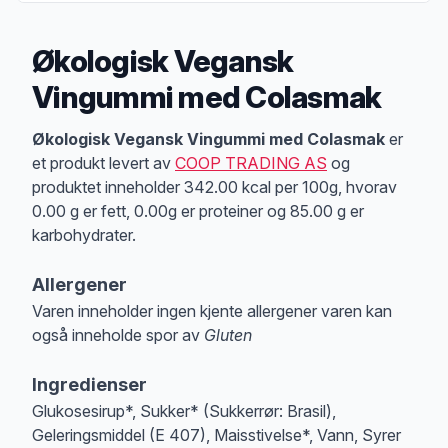
Økologisk Vegansk
Vingummi med Colasmak
Produktbeskrivelse
Økologisk Vegansk Vingummi med Colasmak
er
et produkt levert av
COOP TRADING AS
og
produktet inneholder 342.00 kcal per 100g, hvorav
0.00 g er fett, 0.00g er proteiner og 85.00 g er
karbohydrater.
Allergener
Varen inneholder ingen kjente allergener varen kan
også inneholde spor av
Gluten
Merk
at denne informasjonen er bare til informasjon, sjekk pakkningen og 
Ingredienser
Glukosesirup*, Sukker* (Sukkerrør: Brasil),
Geleringsmiddel (E 407), Maisstivelse*, Vann, Syrer