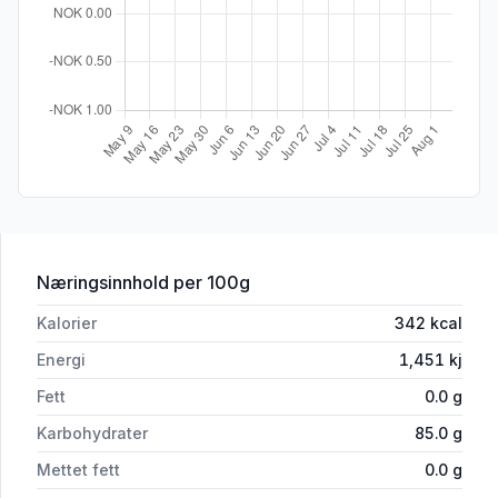
for 'Økologisk Vegansk Vingummi me
Næringsinnhold
per 100g
Kalorier
342
kcal
Energi
1,451
kj
Fett
0.0
g
Karbohydrater
85.0
g
Mettet fett
0.0
g