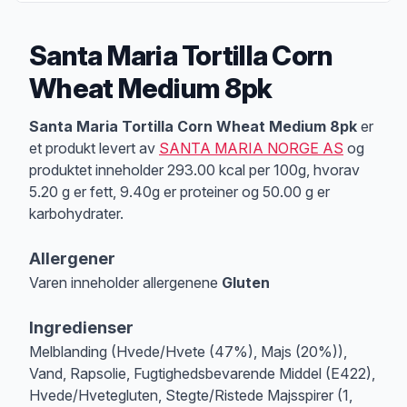
Santa Maria Tortilla Corn
Wheat Medium 8pk
Produktbeskrivelse
Santa Maria Tortilla Corn Wheat Medium 8pk
er
et produkt levert av
SANTA MARIA NORGE AS
og
produktet inneholder 293.00 kcal per 100g, hvorav
5.20 g er fett, 9.40g er proteiner og 50.00 g er
karbohydrater.
Allergener
Varen inneholder allergenene
Gluten
Merk
at denne informasjonen er bare til informasjon, sjekk pakkningen og 
Ingredienser
Melblanding (Hvede/Hvete (47%), Majs (20%)),
Vand, Rapsolie, Fugtighedsbevarende Middel (E422),
Hvede/Hvetegluten, Stegte/Ristede Majsspirer (1,