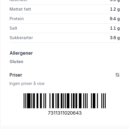
Mettet fett
1.2
g
Protein
9.4
g
Salt
1.1
g
Sukkerarter
3.6
g
i 'Santa Maria Tortilla Corn Wheat Medium 8
Allergener
Gluten
Priser
Ingen priser å vise
7311311020643