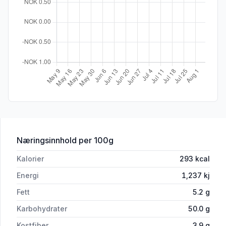
for 'Santa Maria Tortilla Corn Wheat 
Næringsinnhold
per 100g
Kalorier
293
kcal
Energi
1,237
kj
Fett
5.2
g
Karbohydrater
50.0
g
Kostfiber
3.9
g