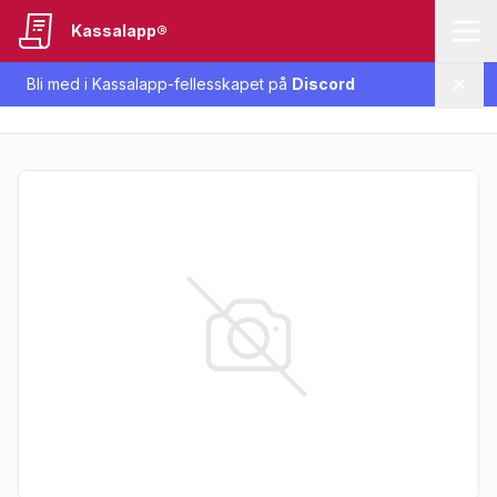
Kassalapp®
Bli med i Kassalapp-fellesskapet på
Discord
Lukk