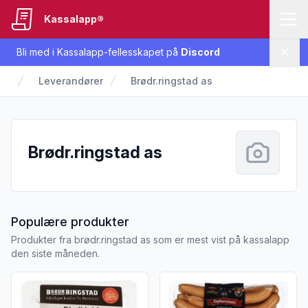
Kassalapp®
Bli med i Kassalapp-fellesskapet på
Discord
Lukk
Leverandører
Brødr.ringstad as
Brødr.ringstad as
fra Brødr.ringstad as
Populære produkter
Produkter fra brødr.ringstad as som er mest vist på kassalapp
den siste måneden.
Vis flere detaljer for produktet "Blodklubb Ca500g Brødr.Rin
Vis flere detaljer for produk