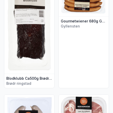
Gourmetwiener 680g Gyllensten
Gyllensten
Blodklubb Ca500g Brødr.Ringstad
Brødr ringstad
Vis flere detaljer for produktet "Innmatpølse 400g Brødr.Rin
Vis flere detaljer for produkt