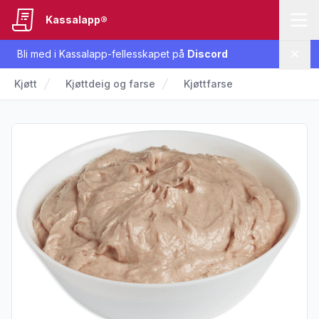
Kassalapp®
Bli med i Kassalapp-fellesskapet på
Discord
Lukk
Kjøtt
Kjøttdeig og farse
Kjøttfarse