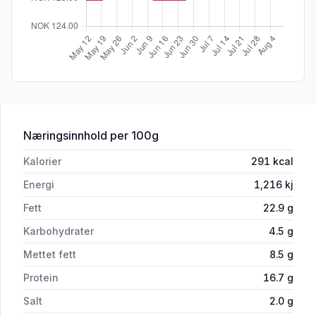
for 'Gourmetpølse Cheddar&Jalap. 36
Næringsinnhold
per 100g
Kalorier
291
kcal
Energi
1,216
kj
Fett
22.9
g
Karbohydrater
4.5
g
Mettet fett
8.5
g
Protein
16.7
g
Salt
2.0
g