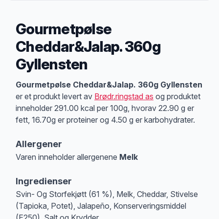
Gourmetpølse
Cheddar&Jalap. 360g
Gyllensten
Produktbeskrivelse
Gourmetpølse Cheddar&Jalap. 360g Gyllensten
er et produkt levert av
Brødr.ringstad as
og produktet
inneholder 291.00 kcal per 100g, hvorav 22.90 g er
fett, 16.70g er proteiner og 4.50 g er karbohydrater.
Allergener
Varen inneholder allergenene
Melk
Merk
at denne informasjonen er bare til informasjon, sjekk pakkningen og 
Ingredienser
Svin- Og Storfekjøtt (61 %), Melk, Cheddar, Stivelse
(Tapioka, Potet), Jalapeño, Konserveringsmiddel
(E250), Salt og Krydder.