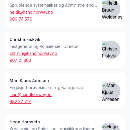
Sprudlende systematiker og Administrerende Direktør
heidi@handlnorway.no
909 74 576
Christin Fiskvik
Festgeneral og Kommersiell Direktør
christin@handlnorway.no
907 21 883
Mari Kjuus Arnesen
Engasjert prøvesmaker og Kategorisjef
mari@handlnorway.no
982 37 713
Hege Hornseth
Kreativ sjel og Salgs- og Logistikkoordinator