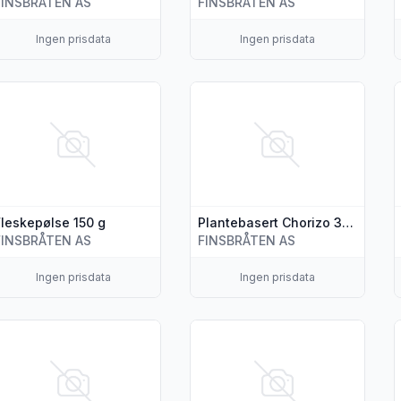
FINSBRÅTEN AS
FINSBRÅTEN AS
Ingen prisdata
Ingen prisdata
s flere detaljer for produktet "Fleskepølse 150 g"
Vis flere detaljer for produktet 
V
Fleskepølse 150 g
Plantebasert Chorizo 3stk, 240 g
FINSBRÅTEN AS
FINSBRÅTEN AS
Ingen prisdata
Ingen prisdata
s flere detaljer for produktet "Plantebasert Bratwurst 240 g"
Vis flere detaljer for produktet 
V