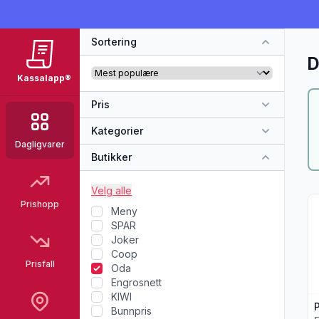
Sortering
D
Kassalapp®
Pris
Kategorier
Dagligvarer
Butikker
Velg alle
Vi
Prishopp
Meny
SPAR
Joker
Coop
Prisfall
Oda
Engrosnett
KIWI
Bunnpris