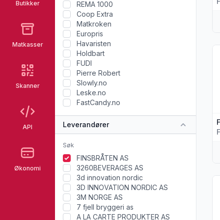
Butikker
REMA 1000
Coop Extra
Matkroken
Europris
Havaristen
Matkasser
Vi
Holdbart
FUDI
Pierre Robert
Slowly.no
Skanner
Leske.no
FastCandy.no
Leverandører
API
FINSBRÅTEN AS
3260BEVERAGES AS
Økonomi
3d innovation nordic
Vi
3D INNOVATION NORDIC AS
3M NORGE AS
7 fjell bryggeri as
A LA CARTE PRODUKTER AS