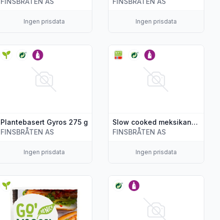
FINSBRÅTEN AS
FINSBRÅTEN AS
Ingen prisdata
Ingen prisdata
"Plantebasert Chorizo 3stk, 240 g"
is flere detaljer for produktet "Plantebasert Gyros 275 g"
Vis flere detaljer for produkte
Plantebasert Gyros 275 g
Slow cooked meksikansk carnitas 450 g
FINSBRÅTEN AS
FINSBRÅTEN AS
Ingen prisdata
Ingen prisdata
"Plantebaserte Wienerpølser 280 g"
is flere detaljer for produktet "Grillpølse 240 g"
Vis flere detaljer for produktet