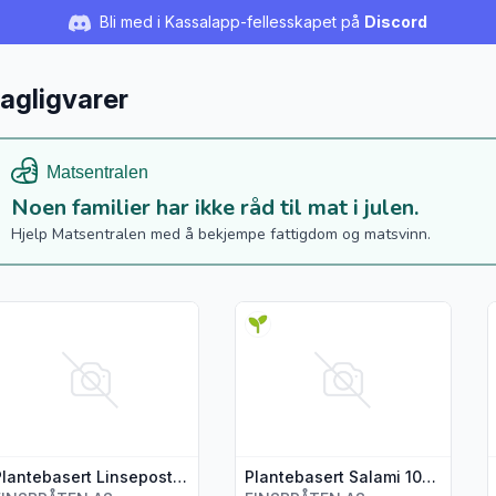
Bli med i Kassalapp-fellesskapet på
Discord
agligvarer
Noen familier har ikke råd til mat i julen.
Hjelp Matsentralen med å bekjempe fattigdom og matsvinn.
s flere detaljer for produktet "Plantebasert Linsepostei 175 g"
Vis flere detaljer for produktet 
V
Plantebasert Linsepostei 175 g
Plantebasert Salami 100 g