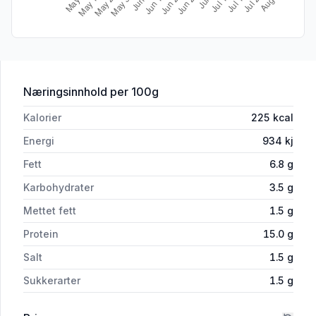
for 'Plantebasert Burger 2stk, 220 g'
Næringsinnhold
per 100g
Kalorier
225
kcal
Energi
934
kj
Fett
6.8
g
Karbohydrater
3.5
g
Mettet fett
1.5
g
Protein
15.0
g
Salt
1.5
g
Sukkerarter
1.5
g