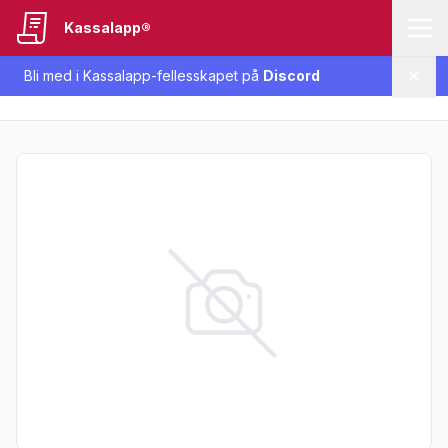
Kassalapp®
Bli med i Kassalapp-fellesskapet på
Discord
Lukk