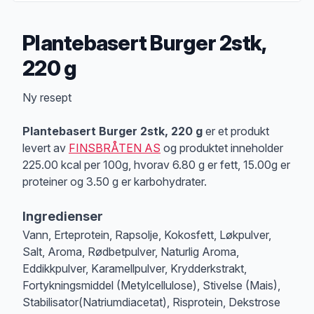
Plantebasert Burger 2stk,
220 g
Produktbeskrivelse
Ny resept
Plantebasert Burger 2stk, 220 g
er et produkt
levert av
FINSBRÅTEN AS
og produktet inneholder
225.00 kcal per 100g, hvorav 6.80 g er fett, 15.00g er
proteiner og 3.50 g er karbohydrater.
Ingredienser
Vann, Erteprotein, Rapsolje, Kokosfett, Løkpulver,
Salt, Aroma, Rødbetpulver, Naturlig Aroma,
Eddikkpulver, Karamellpulver, Krydderkstrakt,
Fortykningsmiddel (Metylcellulose), Stivelse (Mais),
Stabilisator(Natriumdiacetat), Risprotein, Dekstrose