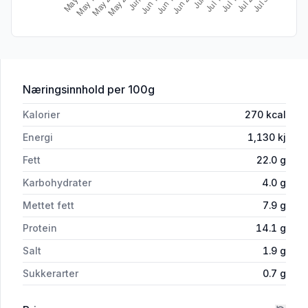
for 'Knäcker Lam Provencal 250 g'
Næringsinnhold
per 100g
Kalorier
270
kcal
Energi
1,130
kj
Fett
22.0
g
Karbohydrater
4.0
g
Mettet fett
7.9
g
Protein
14.1
g
Salt
1.9
g
Sukkerarter
0.7
g