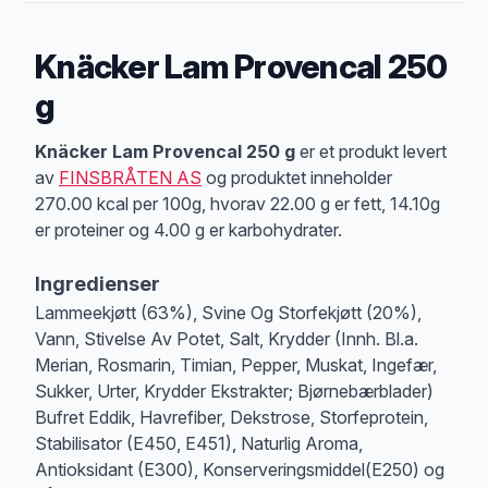
Knäcker Lam Provencal 250
g
Produktbeskrivelse
Knäcker Lam Provencal 250 g
er et produkt levert
av
FINSBRÅTEN AS
og produktet inneholder
270.00 kcal per 100g, hvorav 22.00 g er fett, 14.10g
er proteiner og 4.00 g er karbohydrater.
Ingredienser
Lammeekjøtt (63%), Svine Og Storfekjøtt (20%),
Vann, Stivelse Av Potet, Salt, Krydder (Innh. Bl.a.
Merian, Rosmarin, Timian, Pepper, Muskat, Ingefær,
Sukker, Urter, Krydder Ekstrakter; Bjørnebærblader)
Bufret Eddik, Havrefiber, Dekstrose, Storfeprotein,
Stabilisator (E450, E451), Naturlig Aroma,
Antioksidant (E300), Konserveringsmiddel(E250) og