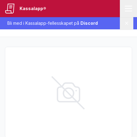
Kassalapp®
Bli med i Kassalapp-fellesskapet på
Discord
Lukk