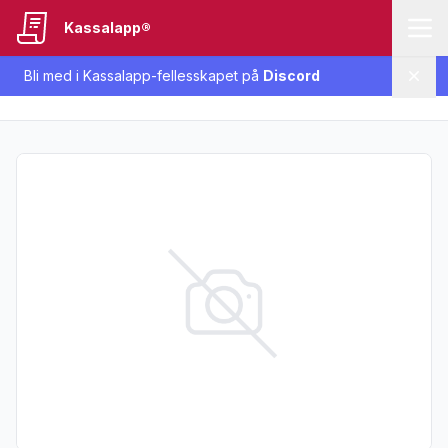
Kassalapp®
Bli med i Kassalapp-fellesskapet på
Discord
Lukk