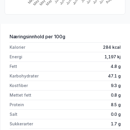
for 'Helios Grov Bakemiks Økologisk G
Næringsinnhold
per 100g
Kalorier
284
kcal
Energi
1,197
kj
Fett
4.8
g
Karbohydrater
47.1
g
Kostfiber
9.3
g
Mettet fett
0.8
g
Protein
8.5
g
Salt
0.0
g
Sukkerarter
1.7
g