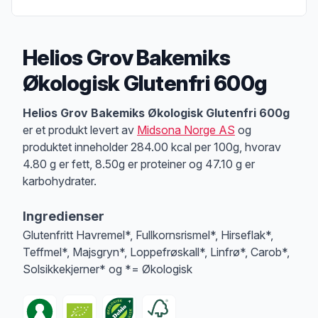
Helios Grov Bakemiks
Økologisk Glutenfri 600g
Produktbeskrivelse
Helios Grov Bakemiks Økologisk Glutenfri 600g
er et produkt levert av
Midsona Norge AS
og
produktet inneholder 284.00 kcal per 100g, hvorav
4.80 g er fett, 8.50g er proteiner og 47.10 g er
karbohydrater.
Ingredienser
Glutenfritt Havremel*, Fullkornsrismel*, Hirseflak*,
Teffmel*, Majsgryn*, Loppefrøskall*, Linfrø*, Carob*,
Solsikkekjerner* og *= Økologisk