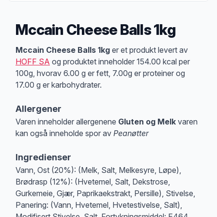
Mccain Cheese Balls 1kg
Produktbeskrivelse
Mccain Cheese Balls 1kg
er et produkt levert av
HOFF SA
og produktet inneholder 154.00 kcal per
100g, hvorav 6.00 g er fett, 7.00g er proteiner og
17.00 g er karbohydrater.
Allergener
Varen inneholder allergenene
Gluten og Melk
varen
kan også inneholde spor av
Peanøtter
Merk
at denne informasjonen er bare til informasjon, sjekk pakkningen og 
Ingredienser
Vann, Ost (20%): (Melk, Salt, Melkesyre, Løpe),
Brødrasp (12%): (Hvetemel, Salt, Dekstrose,
Gurkemeie, Gjær, Paprikaekstrakt, Persille), Stivelse,
Panering: (Vann, Hvetemel, Hvetestivelse, Salt),
Modifisert Stivelse, Salt, Fortykningsmiddel: E464,