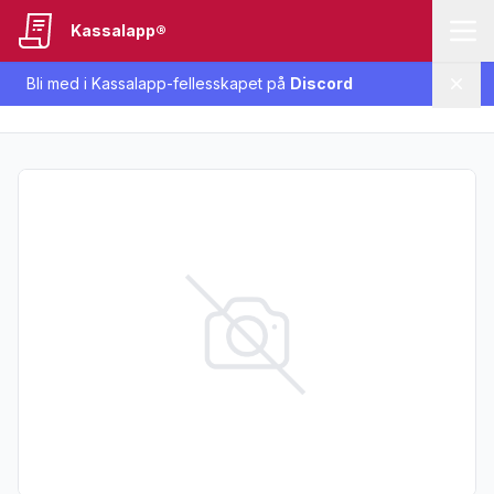
Kassalapp®
Bli med i Kassalapp-fellesskapet på
Discord
Lukk