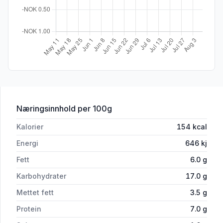
for 'Mccain Cheese Balls 1kg'
Næringsinnhold
per 100g
Kalorier
154
kcal
Energi
646
kj
Fett
6.0
g
Karbohydrater
17.0
g
Mettet fett
3.5
g
Protein
7.0
g