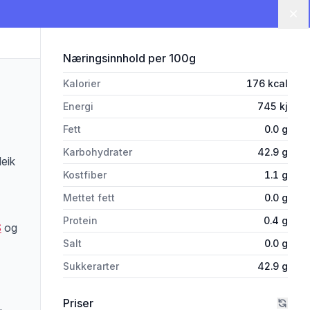
Lu
for 'Appelsin Heimefrå 390g L
Næringsinnhold
per 100g
Kalorier
176
kcal
Energi
745
kj
Fett
0.0
g
Karbohydrater
42.9
g
leik
Kostfiber
1.1
g
Mettet fett
0.0
g
Protein
0.4
g
S
og
Salt
0.0
g
Sukkerarter
42.9
g
Priser