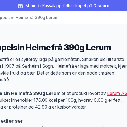
Bli med i Kassalapp-fellesskapet på
Discord
ppelsin Heimefrå 390g Lerum
pelsin Heimefrå 390g Lerum
duktbeskrivelse
efrå er eit syltetøy laga på gamlemåten. Smaken blei til første
 i 1907 på Sørheim i Sogn. Heimefrå er laga med stoltheit, kjær
ykje frukt og bær. Det er dette som gir den gode smaken
efrå.
elsin Heimefrå 390g Lerum
er et produkt levert av
Lerum A
uktet inneholder 176.00 kcal per 100g, hvorav 0.00 g er fett,
g er proteiner og 42.90 g er karbohydrater.
redienser