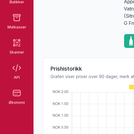
Appe
Butikker
Vatn
(Sit
G Fr
Matkasser
Skanner
Prishistorikk
Grafen viser priser over 90 dager, merk at
API
Økonomi