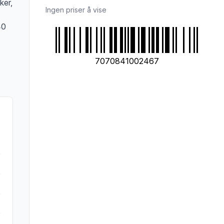
ker,
Ingen priser å vise
40
7070841002467