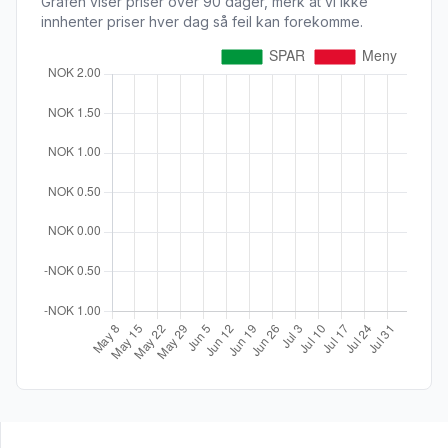
Grafen viser priser over 90 dager, merk at vi ikke
innhenter priser hver dag så feil kan forekomme.