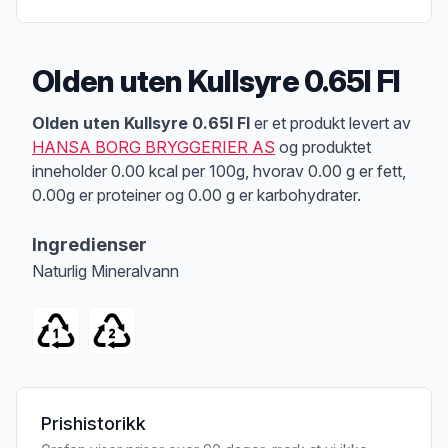
Olden uten Kullsyre 0.65l Fl
Produktbeskrivelse
Olden uten Kullsyre 0.65l Fl
er et produkt levert av
HANSA BORG BRYGGERIER AS
og produktet
inneholder 0.00 kcal per 100g, hvorav 0.00 g er fett,
0.00g er proteiner og 0.00 g er karbohydrater.
Ingredienser
Naturlig Mineralvann
Prishistorikk