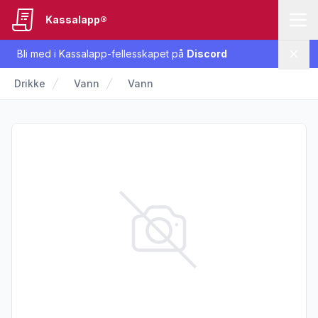
Kassalapp®
Bli med i Kassalapp-fellesskapet på
Discord
Lukk
Drikke
Vann
Vann