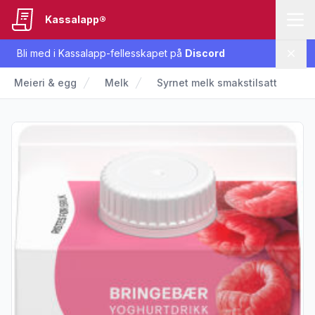
Kassalapp®
Bli med i Kassalapp-fellesskapet på
Discord
Lukk
Meieri & egg
Melk
Syrnet melk smakstilsatt