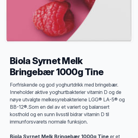
Biola Syrnet Melk
Bringebær 1000g Tine
Produktbeskrivelse
Forfriskende og god yoghurtdrikk med bringebær.
Inneholder aktive yoghurtbakterier vitamin D og de
nøye utvalgte melkesyrebakteriene LGG® LA-5® og
BB-12®.Som en del av et variert og balansert
kosthold og en sunn livsstil bidrar vitamin D til
immunforsvarets normale funksjon.
Biola Syrnet Melk Bringebær 1000g Tine
er et