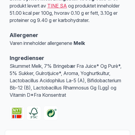
produkt levert av
TINE SA
og produktet inneholder
51.00 kcal per 100g, hvorav 0.10 g er fett, 3.10g er
proteiner og 9.40 g er karbohydrater.
Allergener
Varen inneholder allergenene
Melk
Merk
at denne informasjonen er bare til informasjon, sjekk pakkningen og 
Ingredienser
Skummet Melk, 7% Bringebær Fra Juice* Og Purè*,
5% Sukker, Gulrotjuice*, Aroma, Yoghurtkultur,
Lactobacillus Acidophilus La-5 (A), Bifidobacterium
Bb-12 (B), Lactobacillus Rhamnosus Gg (Lgg) og
Vitamin D*Fra Konsentrat