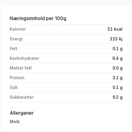
for 'Biola Syrnet Melk Bringebær 1000
Næringsinnhold
per 100g
Kalorier
51
kcal
Energi
215
kj
Fett
0.1
g
Karbohydrater
9.4
g
Mettet fett
0.0
g
Protein
3.1
g
Salt
0.1
g
Sukkerarter
9.2
g
i 'Biola Syrnet Melk Bringebær 1000g Tine'
Allergener
Melk