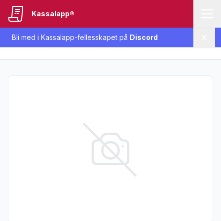
Kassalapp®
Bli med i Kassalapp-fellesskapet på
Discord
Lukk