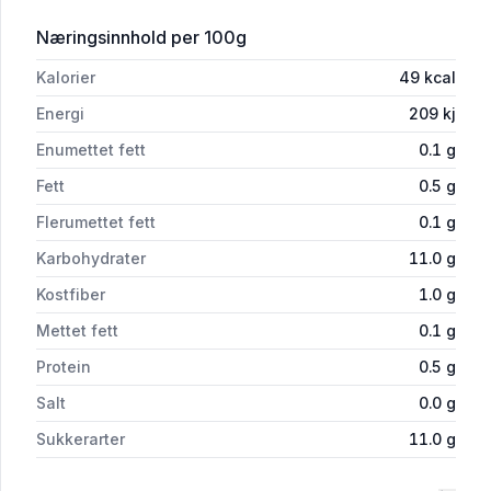
for 'Ananas i Biter 300g Fryst Rema 1
Næringsinnhold
per 100g
Kalorier
49
kcal
Energi
209
kj
Enumettet fett
0.1
g
Fett
0.5
g
Flerumettet fett
0.1
g
Karbohydrater
11.0
g
Kostfiber
1.0
g
Mettet fett
0.1
g
Protein
0.5
g
Salt
0.0
g
Sukkerarter
11.0
g