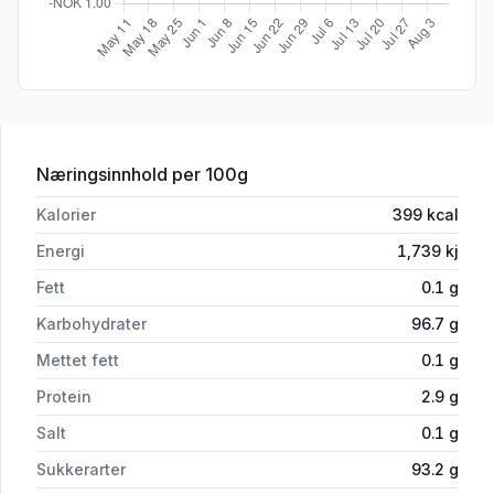
for 'Gigant Marengs Jordbær 60g Bert
Næringsinnhold
per 100g
Kalorier
399
kcal
Energi
1,739
kj
Fett
0.1
g
Karbohydrater
96.7
g
Mettet fett
0.1
g
Protein
2.9
g
Salt
0.1
g
Sukkerarter
93.2
g