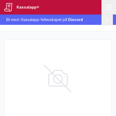
Kassalapp®
Bli med i Kassalapp-fellesskapet på
Discord
Lukk