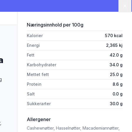
Lu
for 'Sjokolade Mørk 70% "ando
Næringsinnhold
per 100g
Kalorier
570
kcal
Energi
2,365
kj
Fett
42.0
g
a
Karbohydrater
34.0
g
Mettet fett
25.0
g
g
Protein
8.6
g
Salt
0.0
g
Sukkerarter
30.0
g
i 'Sjokolade Mørk 70% "andoa" Fair
Allergener
,
Cashewnøtter,
Hasselnøtter,
Macademiannøtter,