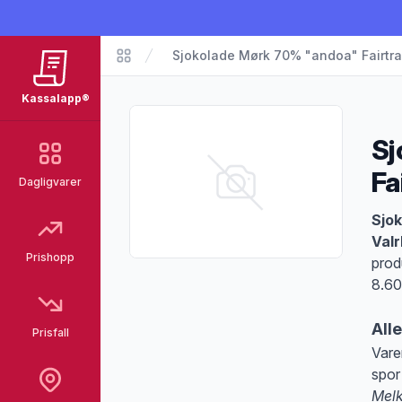
Sjokolade Mørk 70% "andoa" Fairtr
Matvarer
Kassalapp®
Sj
Fa
Dagligvarer
Pro
Sjo
Val
Prishopp
prod
8.60
All
Prisfall
Vare
spor
Melk