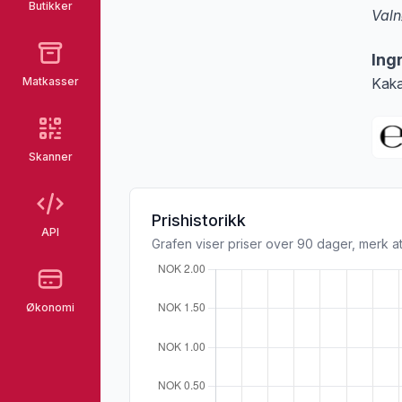
Butikker
Valn
Merk
Ing
Matkasser
Kaka
Skanner
Prishistorikk
API
Grafen viser priser over 90 dager, merk at
Økonomi