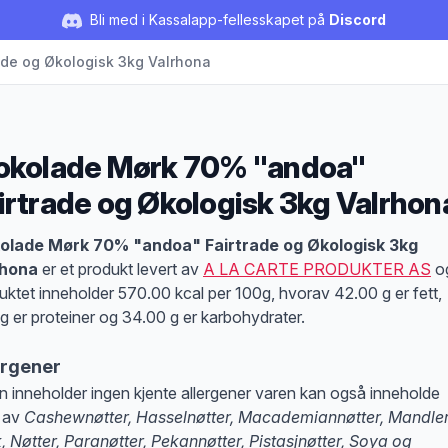
Bli med i Kassalapp-fellesskapet på
Discord
ade og Økologisk 3kg Valrhona
okolade Mørk 70% "andoa"
irtrade og Økologisk 3kg Valrhon
duktbeskrivelse
kolade Mørk 70% "andoa" Fairtrade og Økologisk 3kg
rhona
er et produkt levert av
A LA CARTE PRODUKTER AS
o
uktet inneholder 570.00 kcal per 100g, hvorav 42.00 g er fett,
g er proteiner og 34.00 g er karbohydrater.
ergener
n inneholder ingen kjente allergener varen kan også inneholde
 av
Cashewnøtter, Hasselnøtter, Macademiannøtter, Mandler
, Nøtter, Paranøtter, Pekannøtter, Pistasjnøtter, Soya og