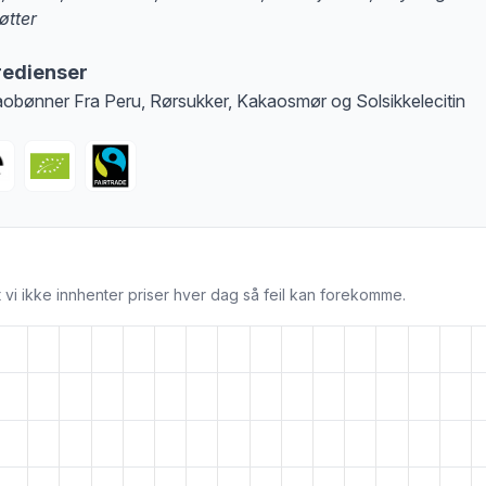
øtter
at denne informasjonen er bare til informasjon, sjekk pakkningen og innholdsbesk
redienser
obønner Fra Peru, Rørsukker, Kakaosmør og Solsikkelecitin
 vi ikke innhenter priser hver dag så feil kan forekomme.