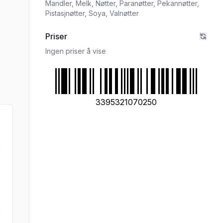
Mandler,
Melk,
Nøtter,
Paranøtter,
Pekannøtter,
Pistasjnøtter,
Soya,
Valnøtter
rivelsen nøye om du har allergier, vi tar forbehold om at det kan være feil i da
Priser
Ingen priser å vise
3395321070250