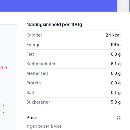
Lu
for 'Gatorade Orange Usa 591m
Næringsinnhold
per 100g
Kalorier
24
kcal
Energi
99
kj
Fett
0.0
g
Karbohydrater
6.1
g
AAD
Mettet fett
0.0
g
Protein
0.0
g
Salt
0.1
g
Sukkerarter
5.8
g
t,
t,
Priser
Ingen priser å vise