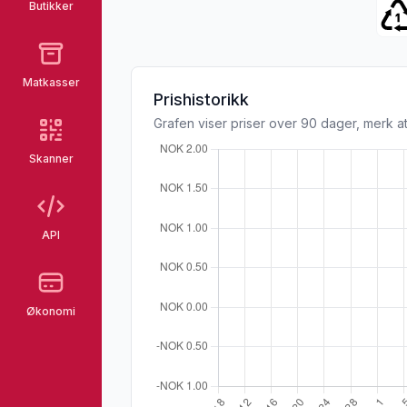
Butikker
Matkasser
Prishistorikk
Grafen viser priser over 90 dager, merk at
Skanner
API
Økonomi