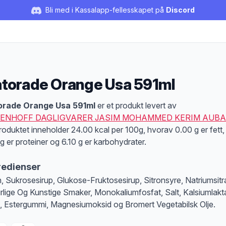
Bli med i Kassalapp-fellesskapet på
Discord
torade Orange Usa 591ml
duktbeskrivelse
orade Orange Usa 591ml
er et produkt levert av
ENHOFF DAGLIGVARER JASIM MOHAMMED KERIM AUB
roduktet inneholder 24.00 kcal per 100g, hvorav 0.00 g er fett,
g er proteiner og 6.10 g er karbohydrater.
redienser
, Sukrosesirup, Glukose-Fruktosesirup, Sitronsyre, Natriumsitra
rlige Og Kunstige Smaker, Monokaliumfosfat, Salt, Kalsiumlakta
, Estergummi, Magnesiumoksid og Bromert Vegetabilsk Olje.