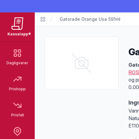
Gatorade Orange Usa 591ml
Matvarer
Kassalapp®
Ga
Dagligvarer
Pro
Gat
ROS
og p
0.00
Prishopp
Ing
Vann
Prisfall
Natu
E110