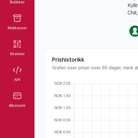
Butikker
Kylli
Chil
Matkasser
Skanner
Prishistorikk
Grafen viser priser over 90 dager, merk at
API
Økonomi