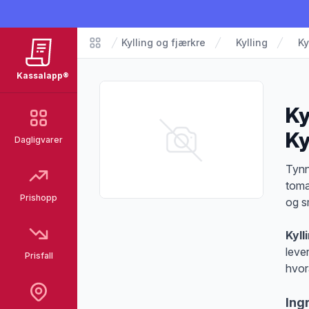
Kylling og fjærkre
Kylling
Ky
Matvarer
Kassalapp®
Ky
Ky
Dagligvarer
Pro
Tynn
toma
Prishopp
og s
Kyll
leve
Prisfall
hvor
Ing