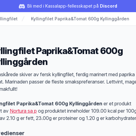
Bli med i Kassalapp-fellesskapet på
Discord
llingfilet
Kyllingfilet Paprika&Tomat 600g Kyllinggården
llingfilet Paprika&Tomat 600g
llinggården
duktbeskrivelse
skårede skiver av fersk kyllingfilet, ferdig marinert med paprika
t. Marinaden passer de fleste smakspreferanser. Lettvint, mage
makfullt!
ingfilet Paprika&Tomat 600g Kyllinggården
er et produkt
rt av
Nortura sa p
og produktet inneholder 109.00 kcal per 100g
av 2.10 g er fett, 23.00g er proteiner og 1.20 g er karbohydrater
redienser