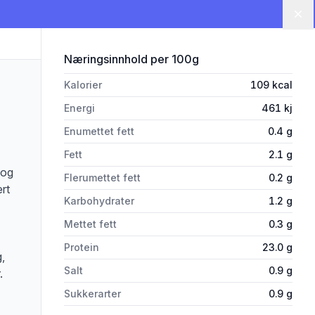
Lu
for 'Kyllingfilet Paprika&Toma
Næringsinnhold
per 100g
Kalorier
109
kcal
Energi
461
kj
Enumettet fett
0.4
g
Fett
2.1
g
 og
Flerumettet fett
0.2
g
rt
Karbohydrater
1.2
g
Mettet fett
0.3
g
Protein
23.0
g
,
Salt
0.9
g
.
Sukkerarter
0.9
g