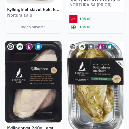
NORTURA SA (PRIOR)
Kyllingfilet skivet Røkt Bbq 450g Prior
Nortura sa p
135.00,-
Ingen prisdata
135.00,-
Vis flere detaljer for produktet "Kyllingbryst 240g Lerstang"
Vis flere detaljer for produkte
Kyllingbryst 240g Lerstang