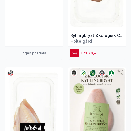
Kyllingbryst Økologisk Ca300g Holte
Holte gård
Ingen prisdata
171.70,-
Vis flere detaljer for produktet "Kyllingbryst Fersk Ca300g H
Vis flere detaljer for produkte