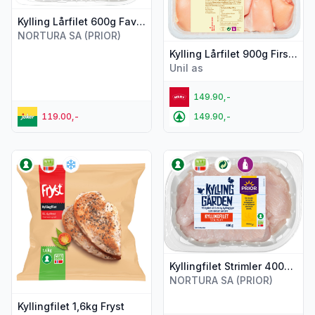
Kylling Lårfilet 600g Favorittkylling
NORTURA SA (PRIOR)
Kylling Lårfilet 900g First Price
Unil as
149.90,-
119.00,-
149.90,-
Vis flere detaljer for produktet "Kyllingfilet 1,6kg Fryst"
Vis flere detaljer for produktet
Kyllingfilet Strimler 400g Kyllinggården
NORTURA SA (PRIOR)
Kyllingfilet 1,6kg Fryst