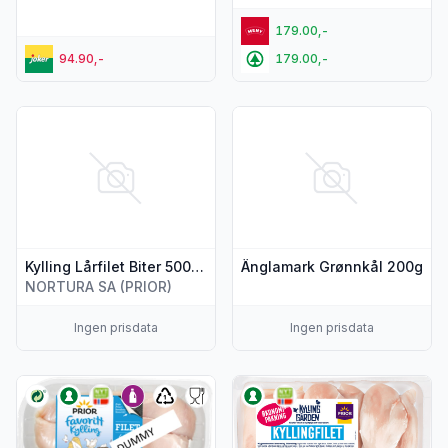
179.00,-
94.90,-
179.00,-
Vis flere detaljer for produktet "Kylling Lårfilet Biter 500g Pri
Vis flere detaljer for produk
Kylling Lårfilet Biter 500g Prior
Änglamark Grønnkål 200g
NORTURA SA (PRIOR)
Ingen prisdata
Ingen prisdata
Vis flere detaljer for produktet "Kyllingfilet skivet 850g Prior"
Vis flere detaljer for produkte