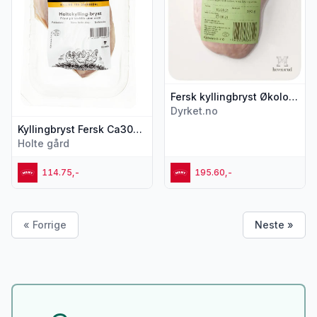
Fersk kyllingbryst Økologisk, ca. 450 g
Dyrket.no
Kyllingbryst Fersk Ca300g Holte
Holte gård
114.75,-
195.60,-
« Forrige
Neste »