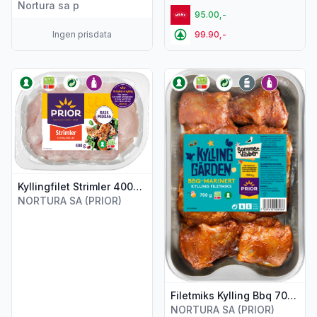
Nortura sa p
95.00,-
Ingen prisdata
99.90,-
Vis flere detaljer for produktet "Kyllingfilet Strimler 400g Favo
Vis flere detaljer for produkte
Kyllingfilet Strimler 400g Favorittkylling
NORTURA SA (PRIOR)
Filetmiks Kylling Bbq 700g Kyllinggården
NORTURA SA (PRIOR)