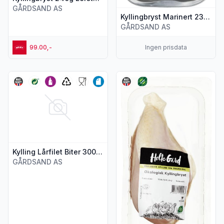
GÅRDSAND AS
Kyllingbryst Marinert 230g Lerstang
GÅRDSAND AS
99.00,-
Ingen prisdata
Vis flere detaljer for produktet "Kylling Lårfilet Biter 300g Le
Vis flere detaljer for produkt
Kylling Lårfilet Biter 300g Lerstang
GÅRDSAND AS