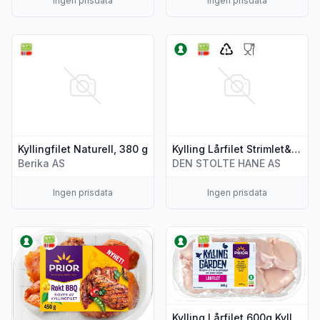
Ingen prisdata
Ingen prisdata
Vis flere detaljer for produktet "Kyllingfilet Naturell, 380 g"
Vis flere detaljer for produkte
Kyllingfilet Naturell, 380 g
Kylling Lårfilet Strimlet&Marinert 300g
Berika AS
DEN STOLTE HANE AS
Ingen prisdata
Ingen prisdata
Vis flere detaljer for produktet "Kyllingfilet skivet Røkt Bbq 
Vis flere detaljer for produkte
Kylling Lårfilet 600g Kyllinggården