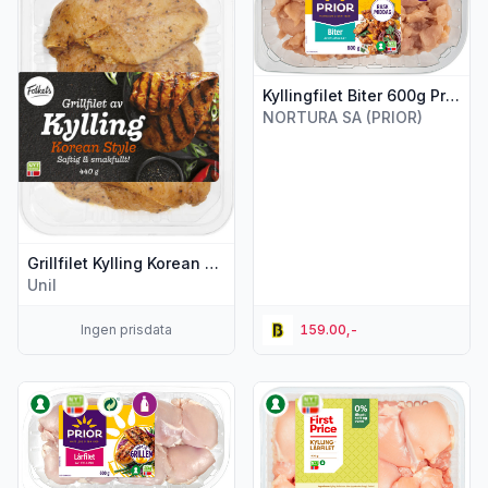
Kyllingfilet Biter 600g Prior
NORTURA SA (PRIOR)
Grillfilet Kylling Korean Style 440g Folkets
Unil
Ingen prisdata
159.00,-
Vis flere detaljer for produktet "Kylling Lårfilet 600g Favorittk
Vis flere detaljer for produktet