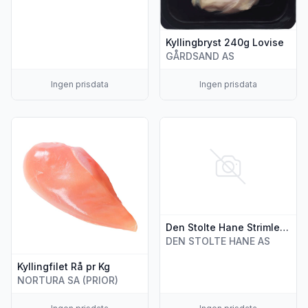
Kyllingbryst 240g Lovise
GÅRDSAND AS
Ingen prisdata
Ingen prisdata
Vis flere detaljer for produktet "Kyllingfilet Rå pr Kg"
Vis flere detaljer for produkte
Den Stolte Hane Strimlet Kylling Lårkjøtt Tomatp.
DEN STOLTE HANE AS
Kyllingfilet Rå pr Kg
NORTURA SA (PRIOR)