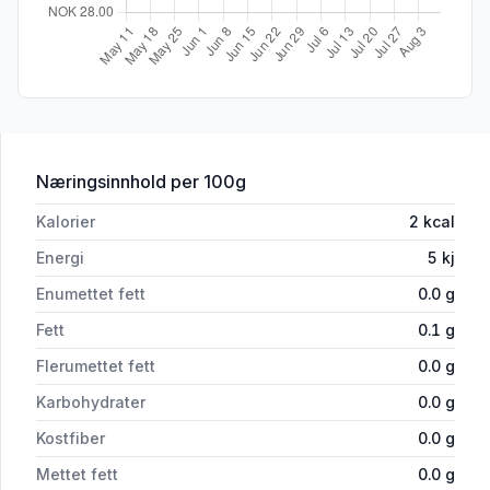
for 'Ali Filtermalt 200g Sommervibber'
Næringsinnhold
per 100g
Kalorier
2
kcal
Energi
5
kj
Enumettet fett
0.0
g
Fett
0.1
g
Flerumettet fett
0.0
g
Karbohydrater
0.0
g
Kostfiber
0.0
g
Mettet fett
0.0
g