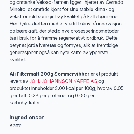
og omtanke Veloso-farmen ligger i hjertet av Cerrado
Mineiro, et område kjent for sine stabile klima- og
vekstforhold som gir høy kvalitet på kaffebønnene.
Her dyrkes kaffen med et sterkt fokus på innovasjon
og bærekraft, der stadig nye prosesseringsmetoder
tas i bruk for å fremme regenerativt jordbruk. Dette
betyr at jorda ivaretas og fornyes, slik at fremtidige
generasjoner også kan nyte kaffe av ypperste
kvalitet.
Ali Filtermalt 200g Sommervibber
er et produkt
levert av
JOH. JOHANNSON KAFFE AS
og
produktet inneholder 2.00 kcal per 100g, hvorav 0.05
g er fett, 0.28g er proteiner og 0.00 g er
karbohydrater.
Ingredienser
Kaffe