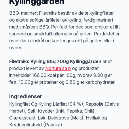
Kyllinggården
Produktbeskrivelse
BBQ-marinert Filetmiks består av delte kyllingfileter
og ekstra saftige lårfileter av kylling, ferdig marinert
med småsterk BBQ. Per fekt for deg som ønsker et litt
sunnere og smakfullt alternativ på grillen. Produktet er
ovnsklar i aluskål og kan legges rett på gr illen eller i
ovnen.
Filetmiks Kylling Bbq 700g Kyllinggården
er et
produkt levert av
Nortura sa p
og produktet
inneholder 166.00 kcal per 100g, hvorav 9.90 g er
fett, 19.00g er proteiner og 0.80 g er karbohydrater.
Ingredienser
Kyllingfilet Og Kylling Lårfilet (94 %), Rapsolje (Delvis
Herdet), Salt, Krydder (Inkl. Paprika, Chili),
Gjærekstrakt, Løk, Dekstrose (Mais), Hvitløk og
Krydderekstrakt (Paprika)