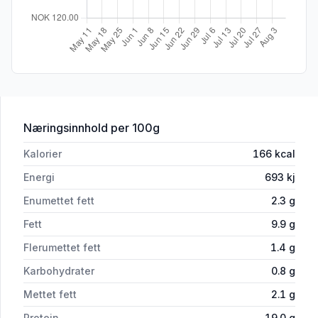
for 'Filetmiks Kylling Bbq 700g Kyllin
Næringsinnhold
per 100g
Kalorier
166
kcal
Energi
693
kj
Enumettet fett
2.3
g
Fett
9.9
g
Flerumettet fett
1.4
g
Karbohydrater
0.8
g
Mettet fett
2.1
g
Protein
19.0
g