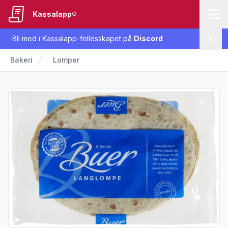
Kassalapp®
Bli med i Kassalapp-fellesskapet på
Discord
Lukk
Bakeri
Lomper