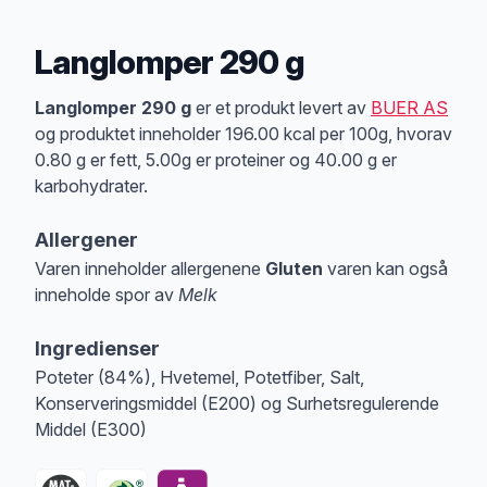
Langlomper 290 g
Produktbeskrivelse
Langlomper 290 g
er et produkt levert av
BUER AS
og produktet inneholder 196.00 kcal per 100g, hvorav
0.80 g er fett, 5.00g er proteiner og 40.00 g er
karbohydrater.
Allergener
Varen inneholder allergenene
Gluten
varen kan også
inneholde spor av
Melk
Merk
at denne informasjonen er bare til informasjon, sjekk pakkningen og 
Ingredienser
Poteter (84%), Hvetemel, Potetfiber, Salt,
Konserveringsmiddel (E200) og Surhetsregulerende
Middel (E300)