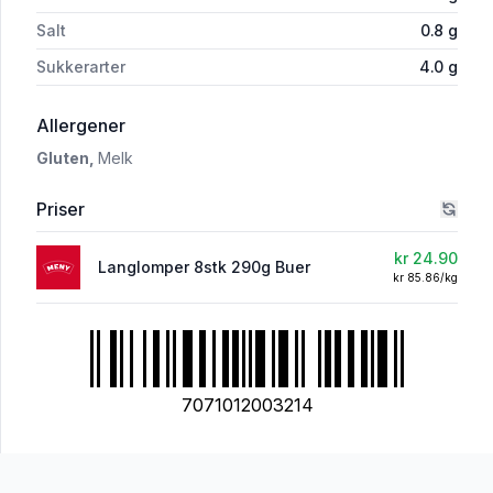
Salt
0.8
g
Sukkerarter
4.0
g
i 'Langlomper 290 g'
Allergener
Gluten,
Melk
Priser
kr 24.90
Langlomper 8stk 290g Buer
kr 85.86/kg
7071012003214