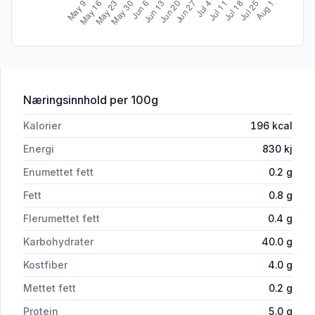
for 'Langlomper 290 g'
Næringsinnhold
per 100g
Kalorier
196
kcal
Energi
830
kj
Enumettet fett
0.2
g
Fett
0.8
g
Flerumettet fett
0.4
g
Karbohydrater
40.0
g
Kostfiber
4.0
g
Mettet fett
0.2
g
Protein
5.0
g