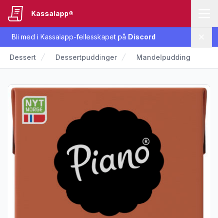
Kassalapp®
Bli med i Kassalapp-fellesskapet på
Discord
Lukk
Dessert
Dessertpuddinger
Mandelpudding