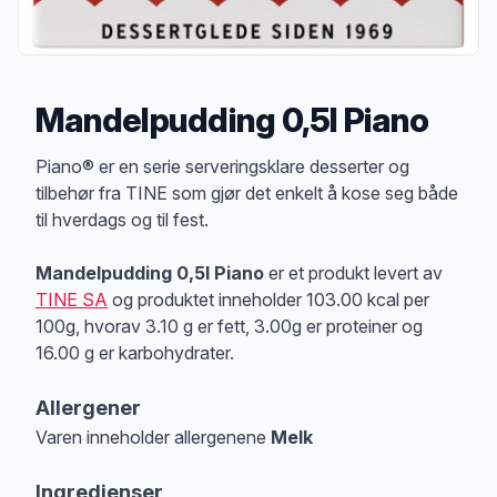
Mandelpudding 0,5l Piano
Produktbeskrivelse
Piano® er en serie serveringsklare desserter og
tilbehør fra TINE som gjør det enkelt å kose seg både
til hverdags og til fest.
Mandelpudding 0,5l Piano
er et produkt levert av
TINE SA
og produktet inneholder 103.00 kcal per
100g, hvorav 3.10 g er fett, 3.00g er proteiner og
16.00 g er karbohydrater.
Allergener
Varen inneholder allergenene
Melk
Merk
at denne informasjonen er bare til informasjon, sjekk pakkningen og 
Ingredienser