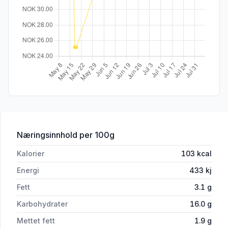
for 'Mandelpudding 0,5l Piano'
Næringsinnhold
per 100g
Kalorier
103
kcal
Energi
433
kj
Fett
3.1
g
Karbohydrater
16.0
g
Mettet fett
1.9
g