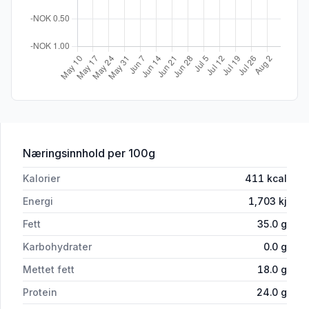
for 'Pinnekjøtt Økologisk 1kg Ask Gård
Næringsinnhold
per 100g
Kalorier
411
kcal
Energi
1,703
kj
Fett
35.0
g
Karbohydrater
0.0
g
Mettet fett
18.0
g
Protein
24.0
g