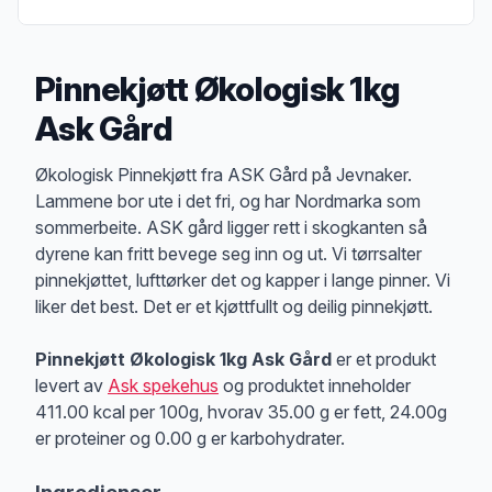
Pinnekjøtt Økologisk 1kg
Ask Gård
Produktbeskrivelse
Økologisk Pinnekjøtt fra ASK Gård på Jevnaker.
Lammene bor ute i det fri, og har Nordmarka som
sommerbeite. ASK gård ligger rett i skogkanten så
dyrene kan fritt bevege seg inn og ut. Vi tørrsalter
pinnekjøttet, lufttørker det og kapper i lange pinner. Vi
liker det best. Det er et kjøttfullt og deilig pinnekjøtt.
Pinnekjøtt Økologisk 1kg Ask Gård
er et produkt
levert av
Ask spekehus
og produktet inneholder
411.00 kcal per 100g, hvorav 35.00 g er fett, 24.00g
er proteiner og 0.00 g er karbohydrater.