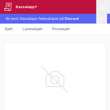
Kassalapp®
Bli med i Kassalapp-fellesskapet på
Discord
Lukk
Kjøtt
Lammekjøtt
Pinnekjøtt