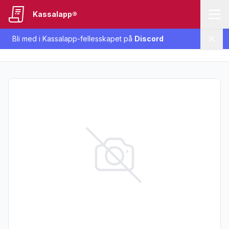
Kassalapp®
Bli med i Kassalapp-fellesskapet på
Discord
Lukk