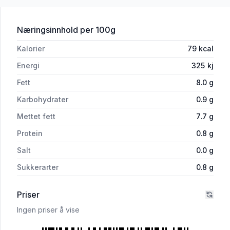
for 'Santa Maria Coconut Milk Light 25
Næringsinnhold
per 100g
Kalorier
79
kcal
Energi
325
kj
Fett
8.0
g
Karbohydrater
0.9
g
Mettet fett
7.7
g
Protein
0.8
g
Salt
0.0
g
Sukkerarter
0.8
g
Priser
Ingen priser å vise