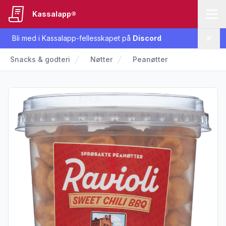
Kassalapp®
Bli med i Kassalapp-fellesskapet på
Discord
Lukk
Snacks & godteri
Nøtter
Peanøtter