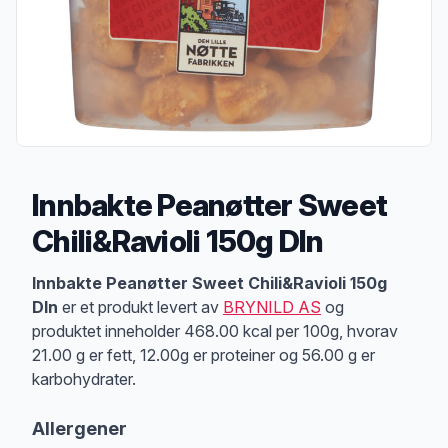
Innbakte Peanøtter Sweet
Chili&Ravioli 150g Dln
Produktbeskrivelse
Innbakte Peanøtter Sweet Chili&Ravioli 150g
Dln
er et produkt levert av
BRYNILD AS
og
produktet inneholder 468.00 kcal per 100g, hvorav
21.00 g er fett, 12.00g er proteiner og 56.00 g er
karbohydrater.
Allergener