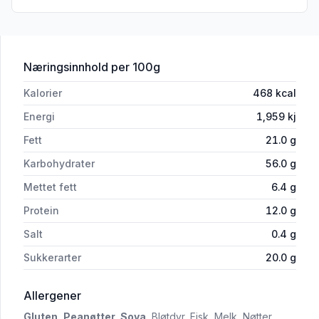
for 'Innbakte Peanøtter Sweet Chili&Ra
Næringsinnhold
per 100g
Kalorier
468
kcal
Energi
1,959
kj
Fett
21.0
g
Karbohydrater
56.0
g
Mettet fett
6.4
g
Protein
12.0
g
Salt
0.4
g
Sukkerarter
20.0
g
i 'Innbakte Peanøtter Sweet Chili&Ravioli 15
Allergener
Gluten,
Peanøtter,
Soya,
Bløtdyr,
Fisk,
Melk,
Nøtter,