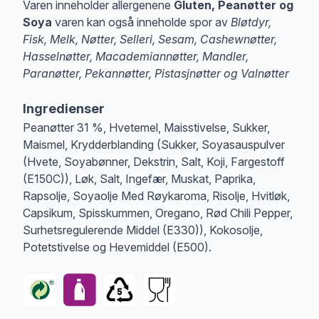
Varen inneholder allergenene
Gluten, Peanøtter og
Soya
varen kan også inneholde spor av
Bløtdyr,
Fisk, Melk, Nøtter, Selleri, Sesam, Cashewnøtter,
Hasselnøtter, Macademiannøtter, Mandler,
Paranøtter, Pekannøtter, Pistasjnøtter og Valnøtter
Merk
at denne informasjonen er bare til informasjon, sjekk pakkningen og 
Ingredienser
Peanøtter 31 %, Hvetemel, Maisstivelse, Sukker,
Maismel, Krydderblanding (Sukker, Soyasauspulver
(Hvete, Soyabønner, Dekstrin, Salt, Koji, Fargestoff
(E150C)), Løk, Salt, Ingefær, Muskat, Paprika,
Rapsolje, Soyaolje Med Røykaroma, Risolje, Hvitløk,
Capsikum, Spisskummen, Oregano, Rød Chili Pepper,
Surhetsregulerende Middel (E330)), Kokosolje,
Potetstivelse og Hevemiddel (E500).