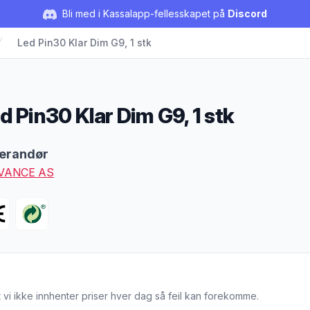
Bli med i Kassalapp-fellesskapet på
Discord
Led Pin30 Klar Dim G9, 1 stk
d Pin30 Klar Dim G9, 1 stk
duktbeskrivelse
erandør
VANCE AS
 vi ikke innhenter priser hver dag så feil kan forekomme.