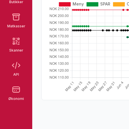
Butikker
Matkasser
Skanner
API
Økonomi