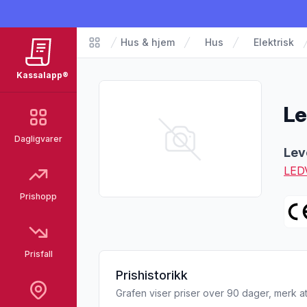
Hus & hjem
Hus
Elektrisk
Matvarer
Kassalapp®
Le
Dagligvarer
Pro
Lev
LED
Prishopp
Prisfall
Prishistorikk
Grafen viser priser over 90 dager, merk at