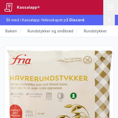
Kassalapp®
Bli med i Kassalapp-fellesskapet på
Discord
Lukk
Bakeri
Rundstykker og småbrød
Rundstykker