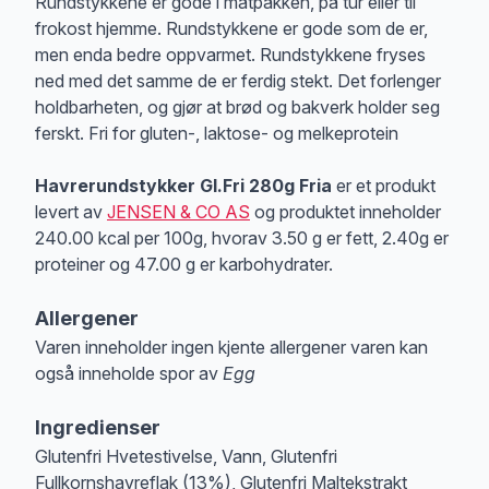
Rundstykkene er gode i matpakken, på tur eller til
frokost hjemme. Rundstykkene er gode som de er,
men enda bedre oppvarmet. Rundstykkene fryses
ned med det samme de er ferdig stekt. Det forlenger
holdbarheten, og gjør at brød og bakverk holder seg
ferskt. Fri for gluten-, laktose- og melkeprotein
Havrerundstykker Gl.Fri 280g Fria
er et produkt
levert av
JENSEN & CO AS
og produktet inneholder
240.00 kcal per 100g, hvorav 3.50 g er fett, 2.40g er
proteiner og 47.00 g er karbohydrater.
Allergener
Varen inneholder ingen kjente allergener varen kan
også inneholde spor av
Egg
Merk
at denne informasjonen er bare til informasjon, sjekk pakkningen og 
Ingredienser
Glutenfri Hvetestivelse, Vann, Glutenfri
Fullkornshavreflak (13%), Glutenfri Maltekstrakt