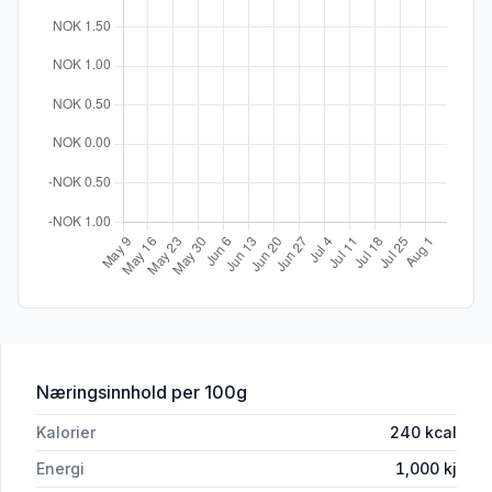
for 'Havrerundstykker Gl.Fri 280g Fria'
Næringsinnhold
per 100g
Kalorier
240
kcal
Energi
1,000
kj