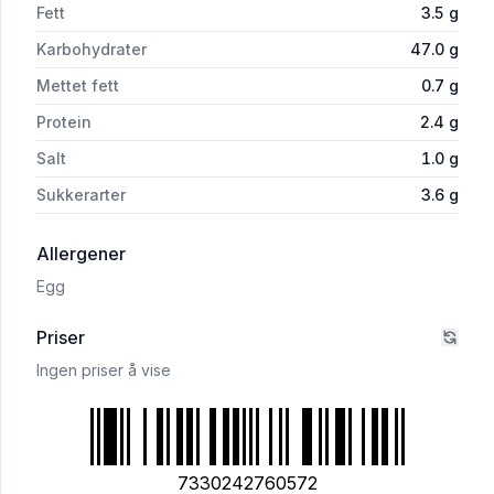
Fett
3.5
g
Karbohydrater
47.0
g
Mettet fett
0.7
g
Protein
2.4
g
Salt
1.0
g
Sukkerarter
3.6
g
i 'Havrerundstykker Gl.Fri 280g Fria'
Allergener
Egg
Priser
Ingen priser å vise
7330242760572