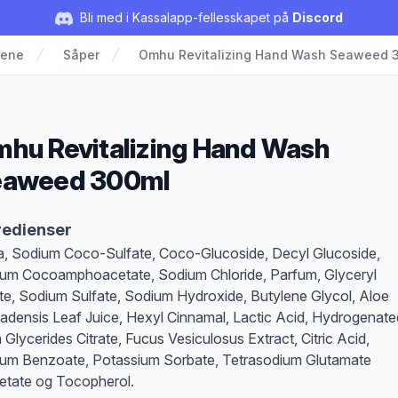
Bli med i Kassalapp-fellesskapet på
Discord
iene
Såper
Omhu Revitalizing Hand Wash Seaweed 
hu Revitalizing Hand Wash
eaweed 300ml
duktbeskrivelse
redienser
, Sodium Coco-Sulfate, Coco-Glucoside, Decyl Glucoside,
um Cocoamphoacetate, Sodium Chloride, Parfum, Glyceryl
te, Sodium Sulfate, Sodium Hydroxide, Butylene Glycol, Aloe
adensis Leaf Juice, Hexyl Cinnamal, Lactic Acid, Hydrogenate
 Glycerides Citrate, Fucus Vesiculosus Extract, Citric Acid,
um Benzoate, Potassium Sorbate, Tetrasodium Glutamate
etate og Tocopherol.