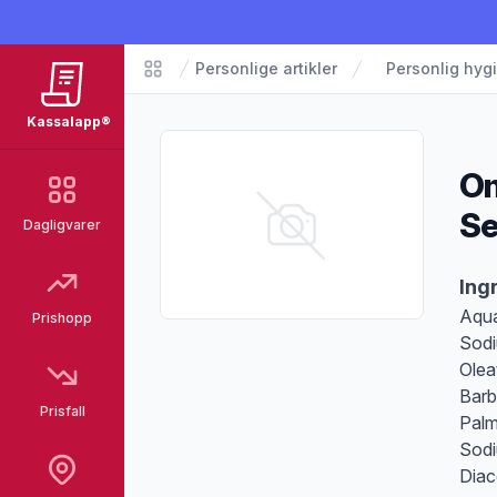
Personlige artikler
Personlig hyg
Matvarer
Kassalapp®
Om
S
Dagligvarer
Pro
Ing
Aqua
Prishopp
Sodi
Olea
Barb
Prisfall
Palm
Sodi
Diac