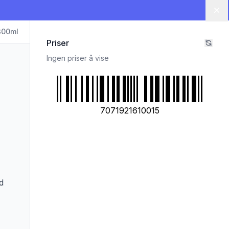
Lu
300ml
Priser
Ingen priser å vise
7071921610015
d