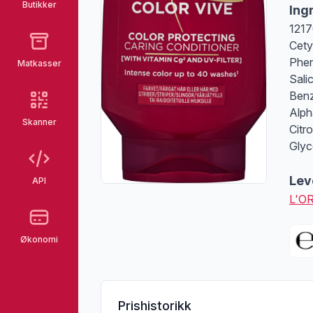
Butikker
Ing
1217
Cety
Phen
Matkasser
Sali
Benz
Alph
Skanner
Citr
Glyc
Lev
API
L'O
Økonomi
Prishistorikk