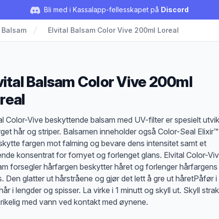
Bli med i Kassalapp-fellesskapet på
Discord
Balsam
Elvital Balsam Color Vive 200ml Loreal
vital Balsam Color Vive 200ml
real
duktbeskrivelse
tal Color-Vive beskyttende balsam med UV-filter er spesielt utvik
farget hår og striper. Balsamen inneholder også Color-Seal Elixir™
skytte fargen mot falming og bevare dens intensitet samt et
nde konsentrat for fornyet og forlenget glans. Elvital Color-Vi
am forsegler hårfargen beskytter håret og forlenger hårfargens
. Den glatter ut hårstråene og gjør det lett å gre ut håretPåfør i
hår i lengder og spisser. La virke i 1 minutt og skyll ut. Skyll stra
rikelig med vann ved kontakt med øynene.