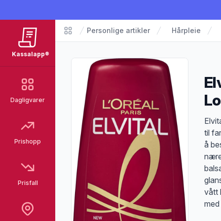
Personlige artikler
Hårpleie
Matvarer
Kassalapp®
El
Lo
Dagligvarer
Pro
Elvi
til 
Prishopp
å be
nære
bals
glans
Prisfall
vått 
med 