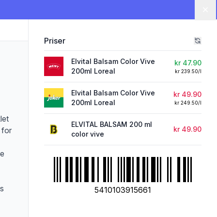
Lu
Priser
Elvital Balsam Color Vive
kr 47.90
200ml Loreal
kr 239.50/l
Elvital Balsam Color Vive
kr 49.90
200ml Loreal
kr 249.50/l
let
ELVITAL BALSAM 200 ml
kr 49.90
 for
color vive
ve
ks
5410103915661