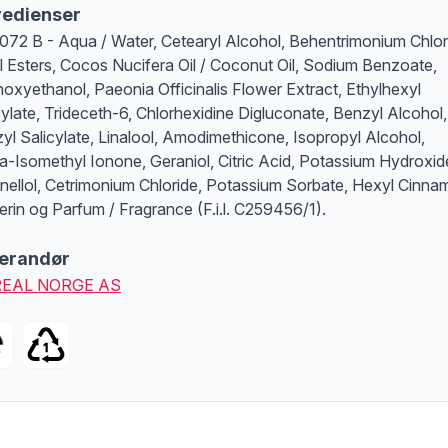
redienser
072 B - Aqua / Water, Cetearyl Alcohol, Behentrimonium Chlor
l Esters, Cocos Nucifera Oil / Coconut Oil, Sodium Benzoate,
oxyethanol, Paeonia Officinalis Flower Extract, Ethylhexyl
cylate, Trideceth-6, Chlorhexidine Digluconate, Benzyl Alcohol,
yl Salicylate, Linalool, Amodimethicone, Isopropyl Alcohol,
a-Isomethyl Ionone, Geraniol, Citric Acid, Potassium Hydroxid
onellol, Cetrimonium Chloride, Potassium Sorbate, Hexyl Cinnam
erin og Parfum / Fragrance (F.i.l. C259456/1).
erandør
REAL NORGE AS