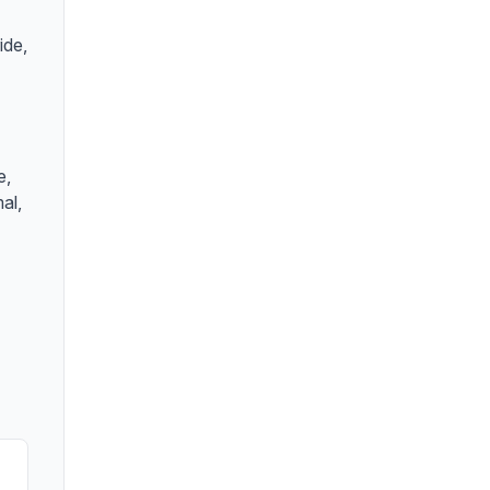
ide,
e,
al,